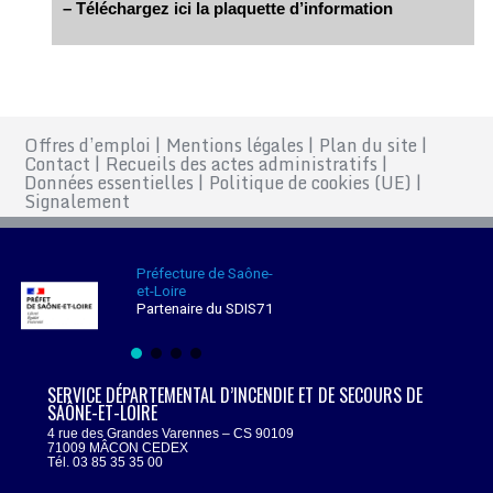
– Téléchargez ici la plaquette d’information
Offres d’emploi
|
Mentions légales
|
Plan du site
|
Contact
|
Recueils des actes administratifs
|
Données essentielles
|
Politique de cookies (UE)
|
Signalement
Préfecture de Saône-
et-Loire
Partenaire du SDIS71
SERVICE DÉPARTEMENTAL D’INCENDIE ET DE SECOURS DE
SAÔNE-ET-LOIRE
4 rue des Grandes Varennes – CS 90109
71009 MÂCON CEDEX
Tél. 03 85 35 35 00