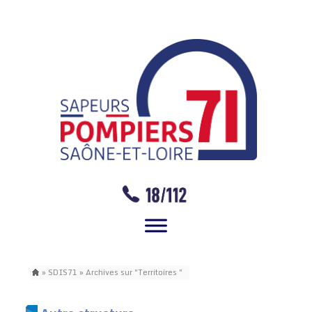
»
SDIS71
» Archives sur "Territoires "