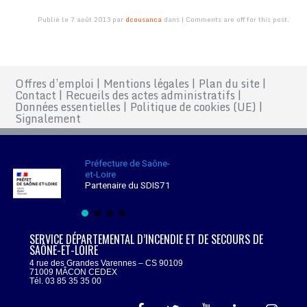
Publié le 7 août 2013 par
dcousanca
dans | Comments are off for this post.
Offres d’emploi
|
Mentions légales
|
Plan du site
|
Contact
|
Recueils des actes administratifs
|
Données essentielles
|
Politique de cookies (UE)
|
Signalement
Préfecture de Saône-
et-Loire
Partenaire du SDIS71
SERVICE DÉPARTEMENTAL D’INCENDIE ET DE SECOURS DE
SAÔNE-ET-LOIRE
4 rue des Grandes Varennes – CS 90109
71009 MÂCON CEDEX
Tél. 03 85 35 35 00