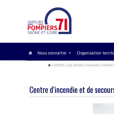
Nous connaître
Organisation territo
»
SDIS71
»
Les articles
»
Casernes
»
Centre 
Centre d’incendie et de secou