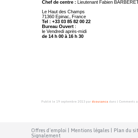
Chef de centre :
Lieutenant Fabien BARBERE
Le Haut des Champs
71360 Epinac, France
Tel :
+33 03 85 82 00 22
Bureau Ouvert
:
le
Vendredi après-midi
de 14 h 00 à 16 h 30
Publié le 19 septembre 2013 par
dcousanca
dans | Comments are
Offres d’emploi
|
Mentions légales
|
Plan du si
Signalement