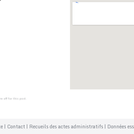
T
 off for this post.
te
|
Contact
|
Recueils des actes administratifs
|
Données ess