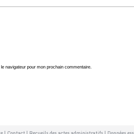
 le navigateur pour mon prochain commentaire.
te
|
Contact
|
Recueils des actes administratifs
|
Données ess