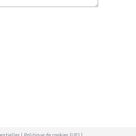
entielles
|
Politique de cookies (UE)
|