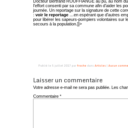
Docteur Bertrand ROUFFIANGE au pu, au nom du
l’effort consenti par sa commune afin d’aider les 
journée. Un reportage sur la signature de cette conv
:
voir le reportage
…en espérant que d’autres empl
pour libérer les sapeurs-pompiers volontaires sur le
secours à la population.]]>
Publié le 5 juillet 2017 par
froche
dans
Articles
|
Aucun comme
Laisser un commentaire
Votre adresse e-mail ne sera pas publiée.
Les cham
Commentaire
*