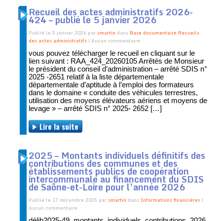
Recueil des actes administratifs 2026-
424 – publié le 5 janvier 2026
Publié le 5 janvier 2026 par
smartin
dans
Base documentaire
Recueils
des actes administratifs
| Aucun commentaire
vous pouvez télécharger le recueil en cliquant sur le
lien suivant : RAA_424_20260105 Arrêtés de Monsieur
le président du conseil d’administration – arrêté SDIS n°
2025 -2651 relatif à la liste départementale
départementale d’aptitude à l’emploi des formateurs
dans le domaine « conduite des véhicules terrestres,
utilisation des moyens élévateurs aériens et moyens de
levage » – arrêté SDIS n° 2025- 2652 […]
Lire la suite
2025 – Montants individuels définitifs des
contributions des communes et des
établissements publics de coopération
intercommunale au financement du SDIS
de Saône-et-Loire pour l’année 2026
Publié le 17 décembre 2025 par
smartin
dans
Informations financières
|
Aucun commentaire
délib2025-49_montants_individuels_contributions_2026