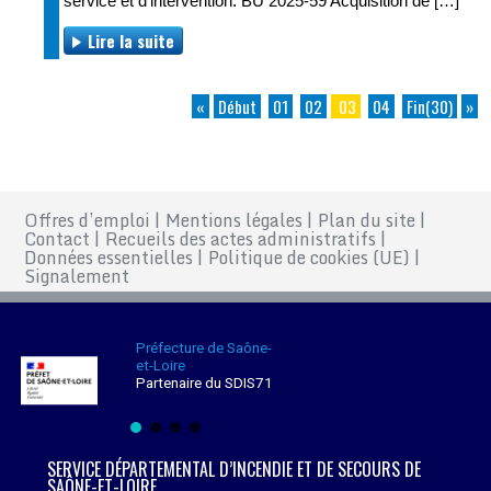
service et d’intervention. BU 2025-59 Acquisition de […]
Lire la suite
«
Début
01
02
03
04
Fin(30)
»
Offres d’emploi
|
Mentions légales
|
Plan du site
|
Contact
|
Recueils des actes administratifs
|
Données essentielles
|
Politique de cookies (UE)
|
Signalement
Préfecture de Saône-
et-Loire
Partenaire du SDIS71
SERVICE DÉPARTEMENTAL D’INCENDIE ET DE SECOURS DE
SAÔNE-ET-LOIRE