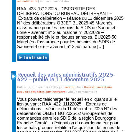
administratifs
| Aucun commentaire
RAA_423_17122025 DISPOSITIF DES
DÉLIBÉRATIONS DU BUREAU DÉLIBÉRANT –
Extraits de délibération – séance du 11 décembre 2025
N° des délibérations OBJET BU2025-49 Marchés
d’assurance pour les besoins du SDIS de Saône-et-
Loire – avenant n° 2 au marché n° 2022028 –
responsabilité civile et risques annexes. BU2025-50
Marchés d’assurance pour les besoins du SDIS de
Saône-et-Loire – avenant n° 2 au marché […]
Lire la suite
Recueil des actes administratifs 2025-
422 – publié le 11 décembre 2025
Publié le 11 décembre 2025 par
smartin
dans
Base documentaire
Recueils des actes administratifs
| Aucun commentaire
Vous pouvez télécharger le recueil en cliquant sur le
lien suivant : RAA_422_11122025 – Extraits de
délibérations – séance du 11 décembre 2025 N° des
délibérations OBJET BU 2025-52 Groupement de
commandes entre les SDIS de la région Bourgogne
Franche-Comté – désignation du coordonnateur pour
les achats groupés relatifs à l’acquisition de tenues de