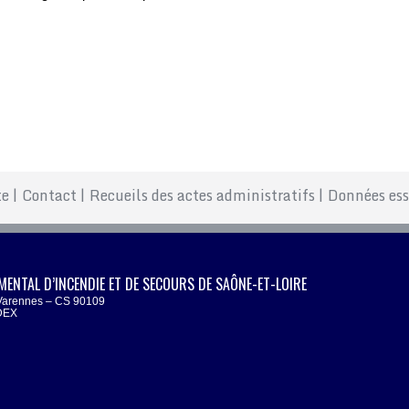
te
|
Contact
|
Recueils des actes administratifs
|
Données ess
MENTAL D’INCENDIE ET DE SECOURS DE SAÔNE-ET-LOIRE
Varennes – CS 90109
DEX