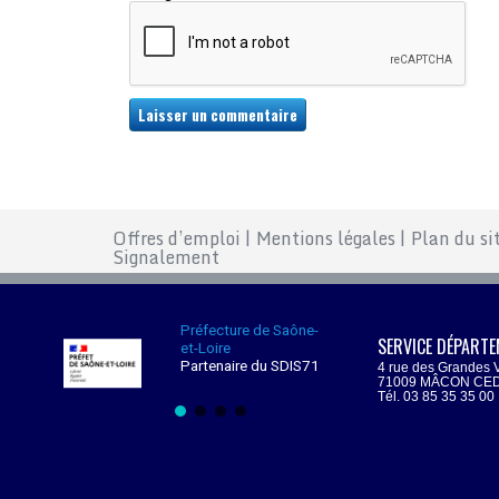
Offres d’emploi
|
Mentions légales
|
Plan du si
Signalement
Préfecture de Saône-
SERVICE DÉPARTE
et-Loire
Partenaire du SDIS71
4 rue des Grandes 
71009 MÂCON CE
Tél. 03 85 35 35 00