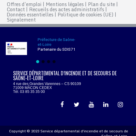
Offres d’emploi
|
Mentions légales
|
Plan du site
|
Contact
|
Recueils des actes administratifs
|
Données essentielles
|
Politique de cookies (UE)
|
Signalement
Préfecture de Saône-
et-Loire
Partenaire du SDIS71
SERVICE DÉPARTEMENTAL D’INCENDIE ET DE SECOURS DE
SAÔNE-ET-LOIRE
4 rue des Grandes Varennes – CS 90109
71009 MÂCON CEDEX
Tél. 03 85 35 35 00
Copyright © 2023 Service départemental d'incendie et de secours de
Saône-et-Loire.