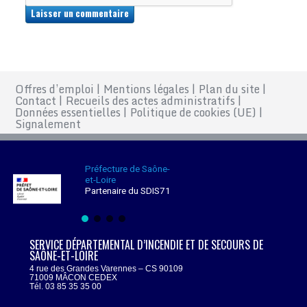
Offres d’emploi
|
Mentions légales
|
Plan du site
|
Contact
|
Recueils des actes administratifs
|
Données essentielles
|
Politique de cookies (UE)
|
Signalement
Préfecture de Saône-
et-Loire
Partenaire du SDIS71
SERVICE DÉPARTEMENTAL D’INCENDIE ET DE SECOURS DE
SAÔNE-ET-LOIRE
4 rue des Grandes Varennes – CS 90109
71009 MÂCON CEDEX
Tél. 03 85 35 35 00