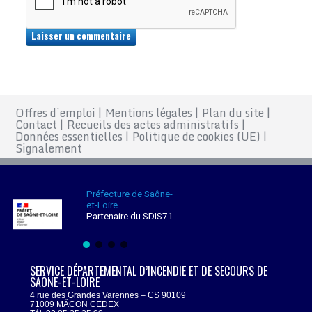
Offres d’emploi
|
Mentions légales
|
Plan du site
|
Contact
|
Recueils des actes administratifs
|
Données essentielles
|
Politique de cookies (UE)
|
Signalement
Préfecture de Saône-
et-Loire
Partenaire du SDIS71
SERVICE DÉPARTEMENTAL D’INCENDIE ET DE SECOURS DE
SAÔNE-ET-LOIRE
4 rue des Grandes Varennes – CS 90109
71009 MÂCON CEDEX