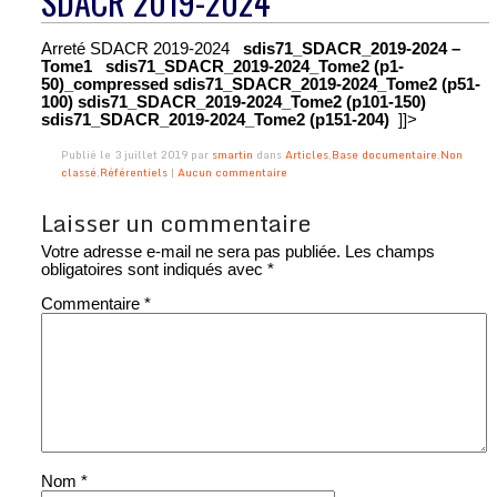
SDACR 2019-2024
Arreté SDACR 2019-2024
sdis71_SDACR_2019-2024 –
Tome1
sdis71_SDACR_2019-2024_Tome2 (p1-
50)_compressed
sdis71_SDACR_2019-2024_Tome2 (p51-
100)
sdis71_SDACR_2019-2024_Tome2 (p101-150)
sdis71_SDACR_2019-2024_Tome2 (p151-204)
]]>
Publié le 3 juillet 2019 par
smartin
dans
Articles
,
Base documentaire
,
Non
classé
,
Référentiels
|
Aucun commentaire
Laisser un commentaire
Votre adresse e-mail ne sera pas publiée.
Les champs
obligatoires sont indiqués avec
*
Commentaire
*
Nom
*